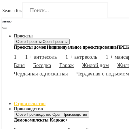
Search for:
меню
Проекты
Close Проекты
Open Проекты
Проекты домов
Индивидуальное проектирование
ПРЕК
1
1 + антресоль
1 + антресоль
1 + манса
Баня
Беседка
Гараж
Жилой дом
Жило
Чердачная односкатная
Чердачная с подъемом
Строительство
Производство
Close Производство
Open Производство
Домокомплекты Каркас+