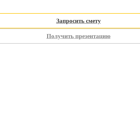
4 месяца
Запросить смету
латежа
Получить презентацию
ь
Оплатите домокомплект частями без переплат
осле подписания договора на производство
еред отгрузкой домокомплекта
шиеся 30% можно оплатить в течение следующих 2 месяцев
Заявка на рассрочку