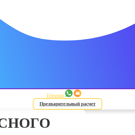
латежа
3 месяца
латежа
4 месяца
Telegram
Предварительный расчет
латежа
АСНОГО
ь