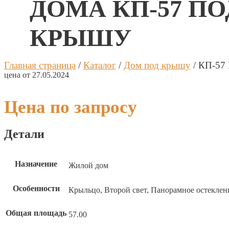
ДОМА КП-57 ПО
Калькуля
Процент 
КРЫШУ
Дата 1 п
Главная страница
/
Каталог
/
Дом под крышу
/
КП-57
Платёж 1
цена от 27.05.2024
Цена по запросу
Процент 
Дата 2 п
Детали
Платёж 2
Назначение
Жилой дом
Процент 
Особенности
Крыльцо, Второй свет, Панорамное остеклени
Дата 3 п
Общая площадь
57.00
Платёж 3