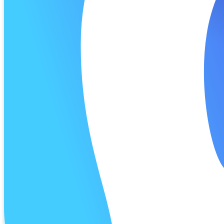
Калькуля
Процент 
Дата 1 п
Платёж 1
Процент 