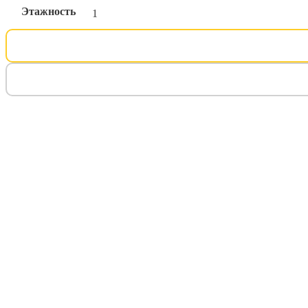
Этажность
1
Процент 
Дата 4 п
Платёж 4
Отправит
50% п
20% п
остав