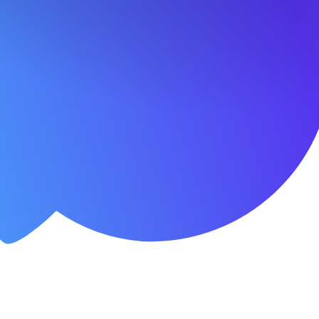
Условия
Заявка
Домокомплект в рассрочку на 3 месяц
Стоимость домокомплекта:
440 000
₽
тор рассрочки
1 месяца
%
латежа
2 месяца