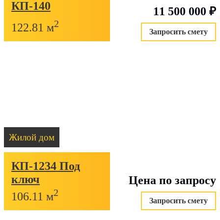
КП-140
Отправить
11 500 000
₽
2
Оплатите домокомплект частями без переп
122.81 м
Запросить смету
50% после подписания договора на производство
20% перед отгрузкой домокомплекта
оставшиеся 30% можно оплатить в течение следующ
месяцев
Заявка на рассрочку
Жилой дом
КП-1234 Под
ключ
Цена по запросу
2
106.11 м
Запросить смету