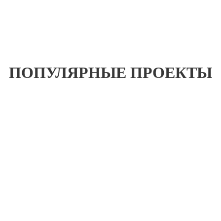
Процент 2 месяца
Дата 2 платежа
Платёж 2
ПОПУЛЯРНЫЕ ПРОЕКТЫ
Процент 3 месяца
Дата 3 платежа
Платёж 3
Процент 4 месяца
Дата 4 платежа
Платёж 4