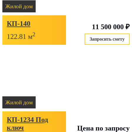
Отправить
Жилой дом
Оплатите домокомплект частями без переп
КП-140
50% после подписания договора на производство
11 500 000
₽
20% перед отгрузкой домокомплекта
2
122.81 м
Запросить смету
оставшиеся 30% можно оплатить в течение следующ
месяцев
Заявка на рассрочку
Жилой дом
КП-1234 Под
ключ
Цена по запросу