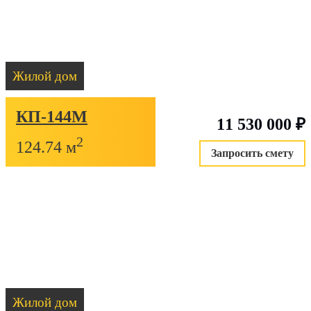
Жилой дом
КП-144М
11 530 000
₽
2
124.74 м
Запросить смету
Жилой дом