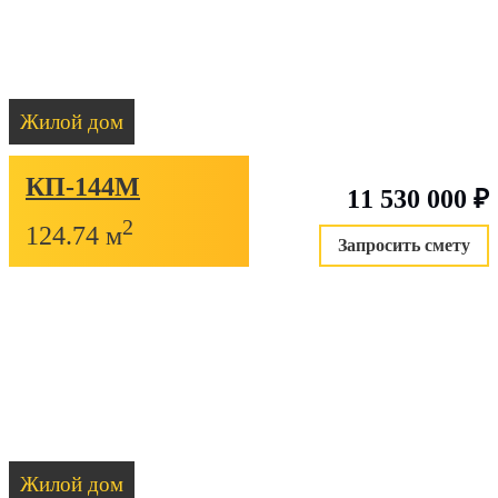
Жилой дом
КП-144М
11 530 000
₽
2
124.74 м
Запросить смету
Жилой дом