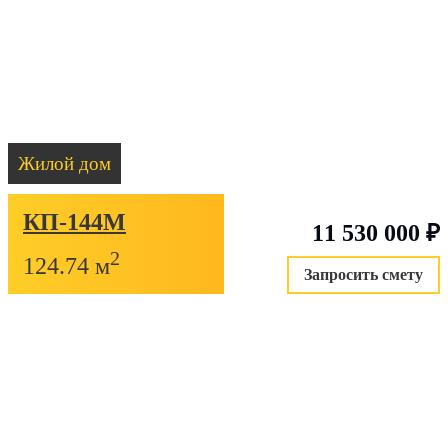
Жилой дом
КП-144М
11 530 000
₽
2
124.74 м
Запросить смету