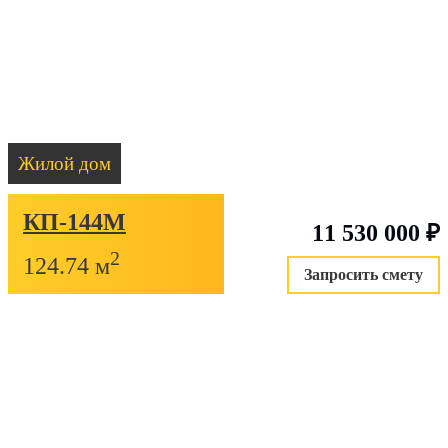
Жилой дом
КП-144М
11 530 000
₽
2
124.74 м
Запросить смету