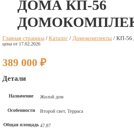
ДОМА КП-56
Калькуля
Калькуля
Процент 
Процент 
ДОМОКОМПЛЕ
Дата 1 п
Дата 1 п
Главная страница
/
Каталог
/
Домокомплекты
/
КП-56 
Платёж 1
Платёж 1
цена от 17.02.2026
389 000
₽
Процент 
Процент 
Дата 2 п
Дата 2 п
Детали
Платёж 2
Платёж 2
Назначение
Жилой дом
Процент 
Процент 
Особенности
Второй свет, Терраса
Дата 3 п
Дата 3 п
Общая площадь
47.87
Платёж 3
Платёж 3