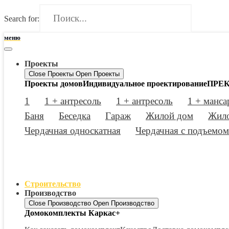
Search for:
меню
Проекты
Close Проекты
Open Проекты
Проекты домов
Индивидуальное проектирование
ПРЕК
1
1 + антресоль
1 + антресоль
1 + манса
Баня
Беседка
Гараж
Жилой дом
Жило
Чердачная односкатная
Чердачная с подъемом
Строительство
Производство
Close Производство
Open Производство
Домокомплекты Каркас+