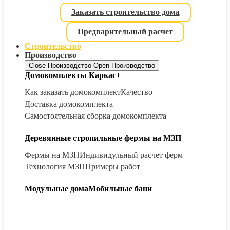
Заказать строительство дома
Предварительный расчет
Строительство
Производство
Close Производство
Open Производство
Домокомплекты Каркас+
Как заказать домокомплект
Качество
Доставка домокомплекта
Самостоятельная сборка домокомплекта
Деревянные стропильные фермы на МЗП
Фермы на МЗП
Индивидульный расчет ферм
Технология МЗП
Примеры работ
Модульные дома
Мобильные бани
ИНДИВИДУАЛЬНЫЙ ПРОЕКТ
ИНДИВИДУАЛЬНЫЙ ПРОЕКТ
ИНДИВИДУАЛЬНЫЙ ПРОЕКТ