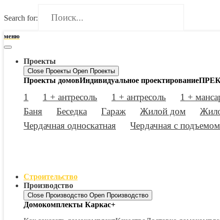
Search for:
меню
Проекты
Close Проекты
Open Проекты
Проекты домов
Индивидуальное проектирование
ПРЕК
1
1 + антресоль
1 + антресоль
1 + манса
Баня
Беседка
Гараж
Жилой дом
Жило
Чердачная односкатная
Чердачная с подъемом
Строительство
Производство
Close Производство
Open Производство
Домокомплекты Каркас+