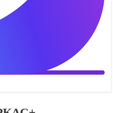
РКАС+