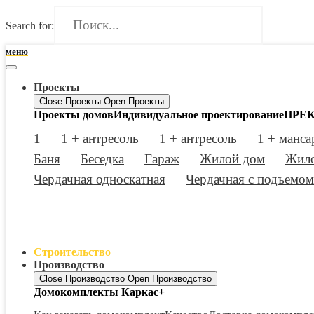
Search for:
меню
Проекты
Close Проекты
Open Проекты
Проекты домов
Индивидуальное проектирование
ПРЕК
1
1 + антресоль
1 + антресоль
1 + манса
Баня
Беседка
Гараж
Жилой дом
Жило
Чердачная односкатная
Чердачная с подъемом
Строительство
Производство
Close Производство
Open Производство
Домокомплекты Каркас+