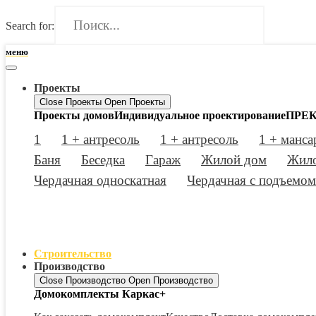
Search for:
меню
Проекты
Close Проекты
Open Проекты
Проекты домов
Индивидуальное проектирование
ПРЕК
1
1 + антресоль
1 + антресоль
1 + манса
Баня
Беседка
Гараж
Жилой дом
Жило
Чердачная односкатная
Чердачная с подъемом
Строительство
Производство
Close Производство
Open Производство
Домокомплекты Каркас+