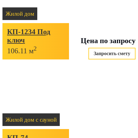
Отправить
Жилой дом
Оплатите домокомплект частями без переп
50% после подписания договора на производство
КП-1234 Под
20% перед отгрузкой домокомплекта
ключ
Цена по запросу
оставшиеся 30% можно оплатить в течение следующ
2
месяцев
106.11 м
Запросить смету
Заявка на рассрочку
Жилой дом с сауной
КП-74