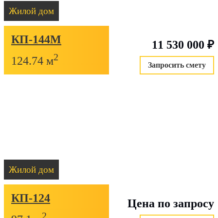
Жилой дом
КП-144М
11 530 000
₽
2
124.74 м
Запросить смету
Жилой дом
КП-124
Цена по запросу
2