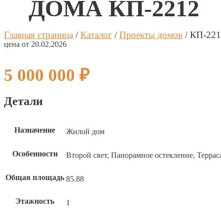
ДОМА КП-2212
Калькуля
Процент 
Главная страница
/
Каталог
/
Проекты домов
/
КП-221
цена от 20.02.2026
Дата 1 п
Платёж 1
5 000 000
₽
Процент 
Детали
Дата 2 п
Назначение
Жилой дом
Платёж 2
Особенности
Второй свет, Панорамное остекление, Террас
Процент 
Общая площадь
85.88
Дата 3 п
Этажность
1
Платёж 3