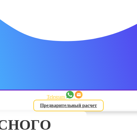
латежа
3 месяца
латежа
4 месяца
Telegram
Предварительный расчет
латежа
АСНОГО
ь