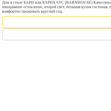
Дом в стиле БАРН или БАРНХАУС (BARNHOUSE) Качественный 
панорамное остекление, второй свет, большая кухня гостиная, 
комфортно проживать круглый год.
Процент 
Дата 4 п
Платёж 4
Отправит
50% п
20% п
остав