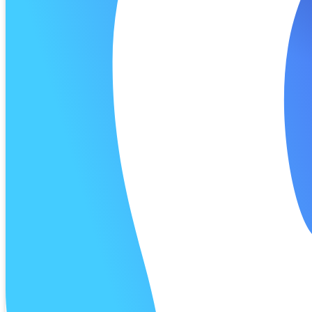
Калькуля
Процент 
Дата 1 п
Платёж 1
Процент 