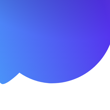
Условия
Заявка
Домокомплект в рассрочку на 3 месяц
Стоимость домокомплекта:
554 000
₽
тор рассрочки
1 месяца
%
латежа
2 месяца