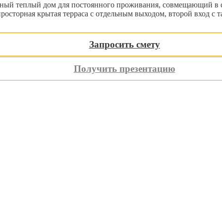
теплый дом для постоянного проживания, совмещающий в себ
просторная крытая терраса с отдельным выходом, второй вход с 
4 месяца
Запросить смету
латежа
Получить презентацию
ь
Оплатите домокомплект частями без переплат
осле подписания договора на производство
еред отгрузкой домокомплекта
шиеся 30% можно оплатить в течение следующих 2 месяцев
Заявка на рассрочку