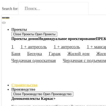
Search for:
меню
Проекты
Close Проекты
Open Проекты
Проекты домов
Индивидуальное проектирование
ПРЕК
1
1 + антресоль
1 + антресоль
1 + манса
Баня
Беседка
Гараж
Жилой дом
Жило
Чердачная односкатная
Чердачная с подъемом
Строительство
Производство
Close Производство
Open Производство
Домокомплекты Каркас+