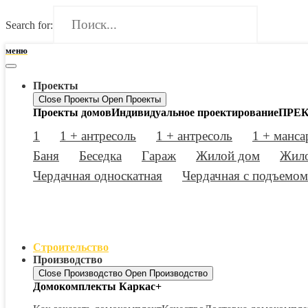
Search for:
меню
Проекты
Close Проекты
Open Проекты
Проекты домов
Индивидуальное проектирование
ПРЕК
1
1 + антресоль
1 + антресоль
1 + манса
Баня
Беседка
Гараж
Жилой дом
Жило
Чердачная односкатная
Чердачная с подъемом
Строительство
Производство
Close Производство
Open Производство
Домокомплекты Каркас+