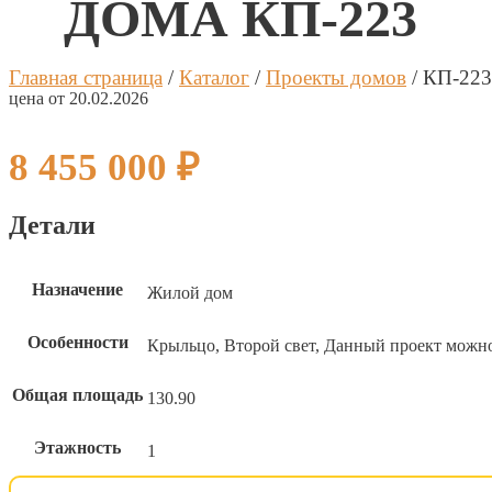
ДОМА КП-223
Калькуля
Процент 
Главная страница
/
Каталог
/
Проекты домов
/
КП-223
цена от 20.02.2026
Дата 1 п
Платёж 1
8 455 000
₽
Процент 
Детали
Дата 2 п
Назначение
Жилой дом
Платёж 2
Особенности
Крыльцо, Второй свет, Данный проект можно
Процент 
Общая площадь
130.90
Дата 3 п
Этажность
1
Платёж 3