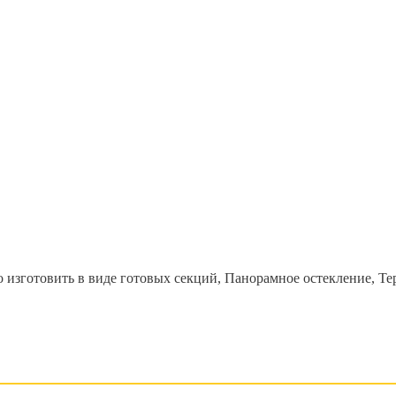
тор рассрочки
1 месяца
%
латежа
2 месяца
латежа
 изготовить в виде готовых секций, Панорамное остекление, Те
3 месяца
латежа