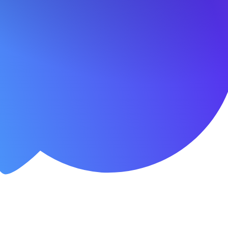
Условия
Заявка
Домокомплект в рассрочку на 3 месяц
Стоимость домокомплекта:
1 262 000
₽
тор рассрочки
1 месяца
%
латежа
2 месяца