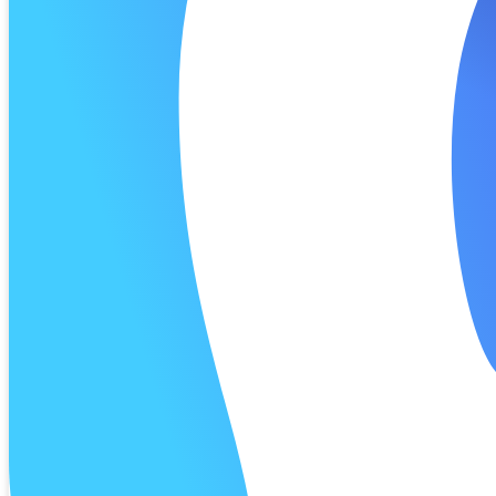
Калькуля
Процент 
Дата 1 п
Платёж 1
Процент 