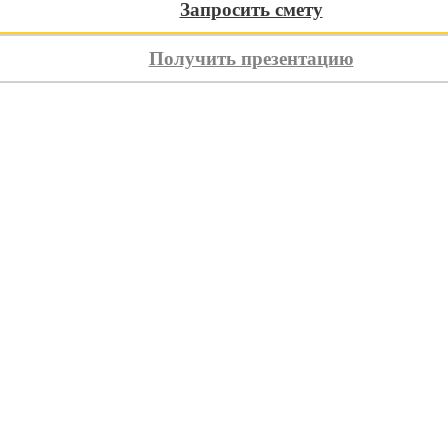
Запросить смету
4 месяца
Получить презентацию
латежа
ь
Оплатите домокомплект частями без переплат
осле подписания договора на производство
еред отгрузкой домокомплекта
шиеся 30% можно оплатить в течение следующих 2 месяцев
Заявка на рассрочку