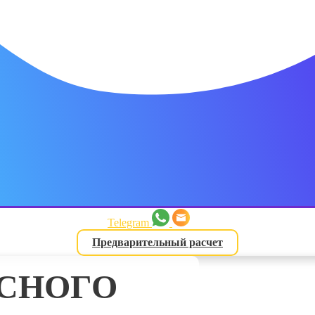
латежа
3 месяца
латежа
4 месяца
Telegram
Предварительный расчет
латежа
АСНОГО
ь