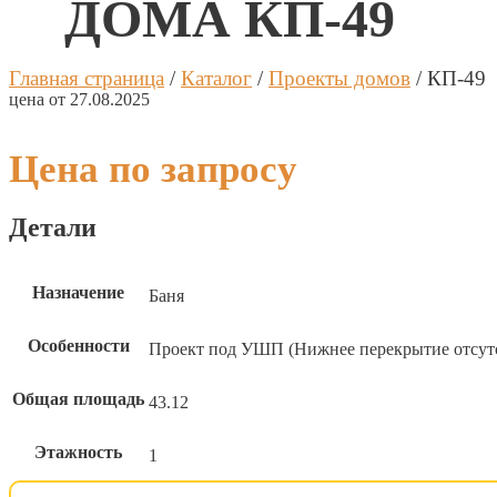
ДОМА КП-49
Калькуля
Процент 
Главная страница
/
Каталог
/
Проекты домов
/
КП-49
цена от 27.08.2025
Дата 1 п
Платёж 1
Цена по запросу
Процент 
Детали
Дата 2 п
Назначение
Баня
Платёж 2
Особенности
Проект под УШП (Нижнее перекрытие отсутс
Процент 
Общая площадь
43.12
Дата 3 п
Этажность
1
Платёж 3