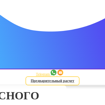
латежа
3 месяца
латежа
4 месяца
Telegram
Предварительный расчет
латежа
АСНОГО
ь