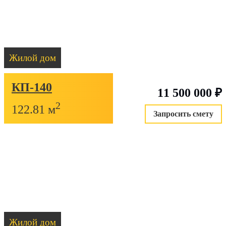
Отправить
Оплатите домокомплект частями без переп
50% после подписания договора на производство
20% перед отгрузкой домокомплекта
Жилой дом
оставшиеся 30% можно оплатить в течение следующ
месяцев
КП-140
11 500 000
₽
2
122.81 м
Запросить смету
Заявка на рассрочку
Жилой дом