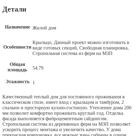
Детали
Назначение
Жилой дом
Крыльцо, Данный проект можно изготовить в
Особенности
виде готовых секций, Свободная планировка,
Стропильная система из ферм на МЗП
Общая
54.79
площадь
Этажность
1
Качественный теплый дом для постоянного проживания в
классическом стиле, имеет вход с крыльцом и тамбуром, 2
спальни и просторную кухню-гостиную. Утепление дома 200
мм позволит комфортно проживать круглый год. Отделка
фасада выполняется фиброцементным сайдингом.
Стропильная система из деревянных ферм на МЗП позволяет
ИНДИВИДУАЛЬНЫЙ ПРОЕК
ИНДИВИДУАЛЬНЫЙ ПРОЕК
ИНДИВИДУАЛЬНЫЙ ПРОЕК
ускорить процесс монтажа и увеличить качество. У дома
прекрасная компоновка, все мокрые зоны собраны в одном