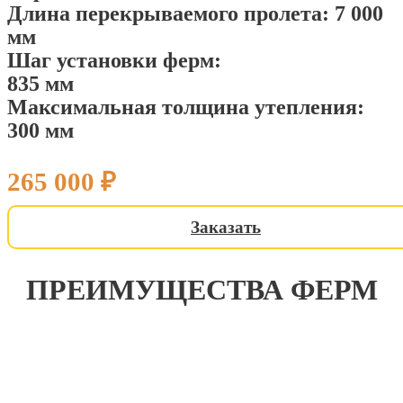
Длина перекрываемого пролета: 7 000
мм
ФЕРМЫ ДЛЯ ДОМА 11 Х 7 М К
ФЕРМЫ ДЛЯ ДОМА 11 Х 7 М К
ФЕРМЫ ДЛЯ ДОМА 11 Х 7 М К
Шаг установки ферм:
Ф-2412
Ф-2412
Ф-2412
835 мм
Максимальная толщина утепления:
265 000
265 000
265 000
₽
₽
₽
300 мм
265 000
₽
Заказать
ПРЕИМУЩЕСТВА ФЕРМ