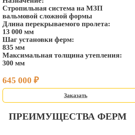
Назначение:
Стропильная система на МЗП
вальмовой сложной формы
ФЕРМЫ ДЛЯ ДОМА 13 Х 13 М 
ФЕРМЫ ДЛЯ ДОМА 13 Х 13 М 
ФЕРМЫ ДЛЯ ДОМА 13 Х 13 М 
Длина перекрываемого пролета:
Ф-250725
Ф-250725
Ф-250725
13 000 мм
Шаг установки ферм:
645 000
645 000
645 000
₽
₽
₽
835 мм
Максимальная толщина утепления:
300 мм
645 000
₽
Заказать
ПРЕИМУЩЕСТВА ФЕРМ